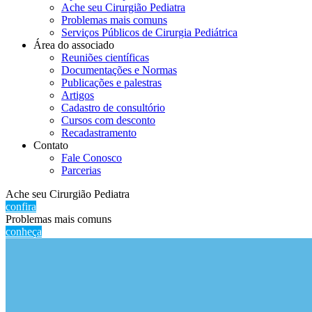
Ache seu Cirurgião Pediatra
Problemas mais comuns
Serviços Públicos de Cirurgia Pediátrica
Área do associado
Reuniões científicas
Documentações e Normas
Publicações e palestras
Artigos
Cadastro de consultório
Cursos com desconto
Recadastramento
Contato
Fale Conosco
Parcerias
Ache seu Cirurgião Pediatra
confira
Problemas mais comuns
conheça