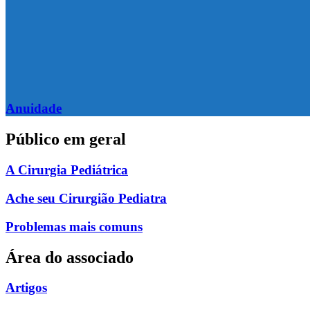
Anuidade
Público em geral
A Cirurgia Pediátrica
Ache seu Cirurgião Pediatra
Problemas mais comuns
Área do associado
Artigos