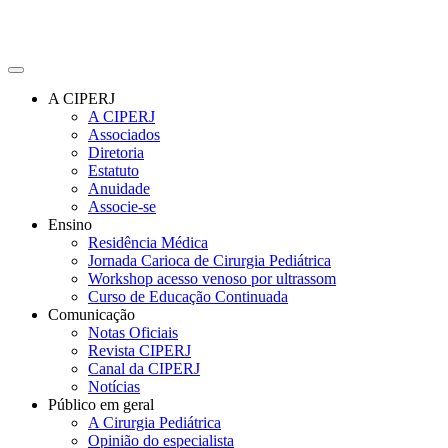
A CIPERJ
A CIPERJ
Associados
Diretoria
Estatuto
Anuidade
Associe-se
Ensino
Residência Médica
Jornada Carioca de Cirurgia Pediátrica
Workshop acesso venoso por ultrassom
Curso de Educação Continuada
Comunicação
Notas Oficiais
Revista CIPERJ
Canal da CIPERJ
Notícias
Público em geral
A Cirurgia Pediátrica
Opinião do especialista