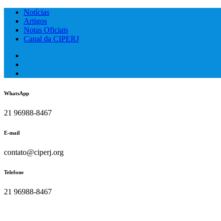
Skip
Notícias
to
Artigos
content
Notas Oficiais
Canal da CIPERJ
WhatsApp
21 96988-8467
E-mail
contato@ciperj.org
Telefone
21 96988-8467