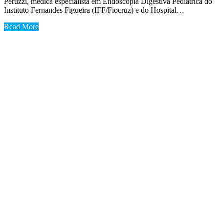
Peruzzi, médica especialista em Endoscopia Digestiva Pediátrica do
Instituto Fernandes Figueira (IFF/Fiocruz) e do Hospital…
Read More