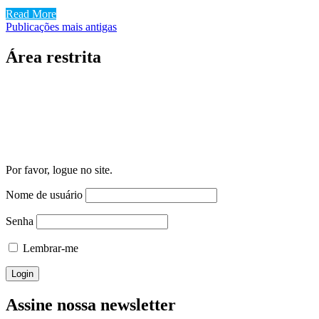
Read More
Navegação
Publicações mais antigas
por
Área restrita
posts
Por favor, logue no site.
Nome de usuário
Senha
Lembrar-me
Assine nossa newsletter