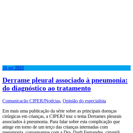
26
set
2021
Derrame pleural associado à pneumonia:
do diagnóstico ao tratamento
Comunicação CIPERJ
Notícias
,
Opinião do especialista
Em mais uma publicação da série sobre as principais doenças
cirúrgicas em crianças, a CIPERJ traz o tema Derrames pleurais
associados à pneumonia. Para falar sobre esta complicação que
atinge em torno de um terço das crianças internadas com
pneumonia, conversamos com a Dra. Darli Fernandes, cirurgiã