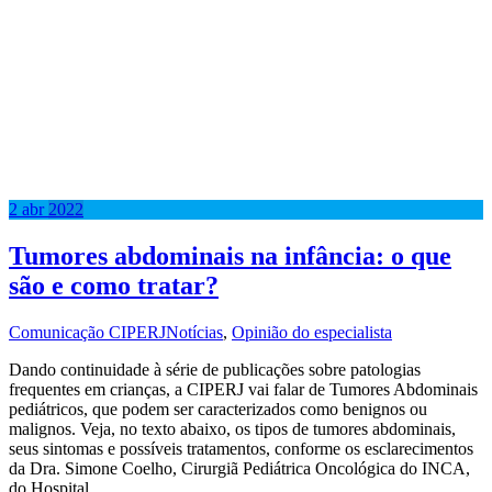
2
abr
2022
Tumores abdominais na infância: o que
são e como tratar?
Comunicação CIPERJ
Notícias
,
Opinião do especialista
Dando continuidade à série de publicações sobre patologias
frequentes em crianças, a CIPERJ vai falar de Tumores Abdominais
pediátricos, que podem ser caracterizados como benignos ou
malignos. Veja, no texto abaixo, os tipos de tumores abdominais,
seus sintomas e possíveis tratamentos, conforme os esclarecimentos
da Dra. Simone Coelho, Cirurgiã Pediátrica Oncológica do INCA,
do Hospital…