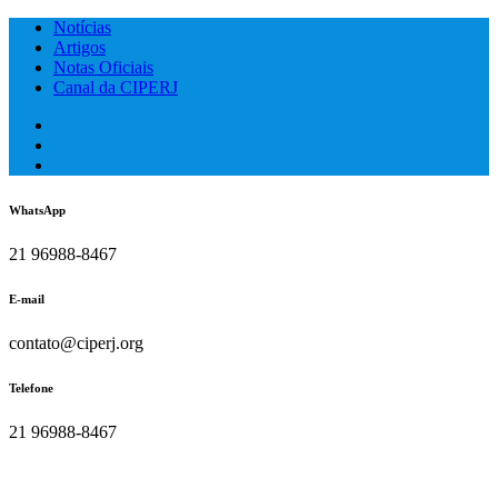
Skip
Notícias
to
Artigos
content
Notas Oficiais
Canal da CIPERJ
WhatsApp
21 96988-8467
E-mail
contato@ciperj.org
Telefone
21 96988-8467