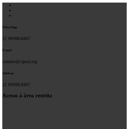
WhatsApp
21 96988-8467
E-mail
contato@ciperj.org
Telefone
21 96988-8467
Acesso à área restrita