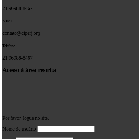
21 96988-8467
E-mail
contato@ciperj.org
Telefone
21 96988-8467
Acesso à área restrita
Por favor, logue no site.
Nome de usuário