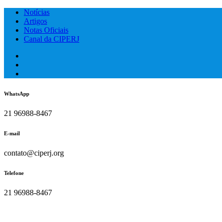
Skip
Notícias
to
Artigos
content
Notas Oficiais
Canal da CIPERJ
WhatsApp
21 96988-8467
E-mail
contato@ciperj.org
Telefone
21 96988-8467