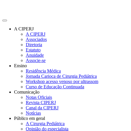
A CIPERJ
A CIPERJ
Associados
Diretoria
Estatuto
Anuidade
Associe-se
Ensino
Residência Médica
Jornada Carioca de Cirurgia Pediátrica
Workshop acesso venoso por ultrassom
Curso de Educação Continuada
Comunicação
Notas Oficiais
Revista CIPERJ
Canal da CIPERJ
Notícias
Público em geral
A Cirurgia Pediátrica
Opinião do especialista