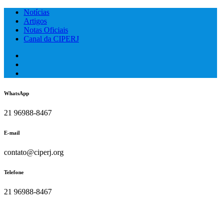
Skip
Notícias
to
Artigos
content
Notas Oficiais
Canal da CIPERJ
WhatsApp
21 96988-8467
E-mail
contato@ciperj.org
Telefone
21 96988-8467