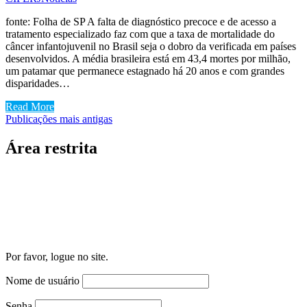
fonte: Folha de SP A falta de diagnóstico precoce e de acesso a
tratamento especializado faz com que a taxa de mortalidade do
câncer infantojuvenil no Brasil seja o dobro da verificada em países
desenvolvidos. A média brasileira está em 43,4 mortes por milhão,
um patamar que permanece estagnado há 20 anos e com grandes
disparidades…
Read More
Navegação
Publicações mais antigas
por
Área restrita
posts
Por favor, logue no site.
Nome de usuário
Senha