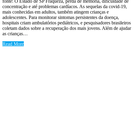
fonte: O Estado de SP Fraqueza, perda de memória, dificuldade de
concentração e até problemas cardíacos. As sequelas da covid-19,
mais conhecidas em adultos, também atingem crianças e
adolescentes. Para monitorar sintomas persistentes da doença,
hospitais criam ambulatórios pediátricos, e pesquisadores brasileiros
coletam dados sobre a recuperação dos mais jovens. Além de ajudar
as crianças…
Read More